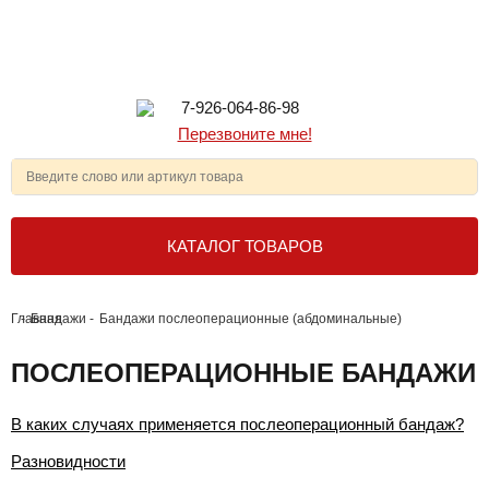
7-926-064-86-98
Перезвоните мне!
КАТАЛОГ ТОВАРОВ
Главная
-
Бандажи
-
Бандажи послеоперационные (абдоминальные)
ПОСЛЕОПЕРАЦИОННЫЕ БАНДАЖИ
В каких случаях применяется послеоперационный бандаж?
Разновидности